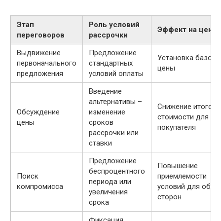
Этап
Роль условий
Эффект на цену
переговоров
рассрочки
Выдвижение
Предложение
Установка базово
первоначального
стандартных
цены
предложения
условий оплаты
Введение
альтернативы –
Снижение итогово
Обсуждение
изменение
стоимости для
цены
сроков
покупателя
рассрочки или
ставки
Предложение
Повышение
беспроцентного
Поиск
приемлемости
периода или
компромисса
условий для обеи
увеличения
сторон
срока
Фиксация