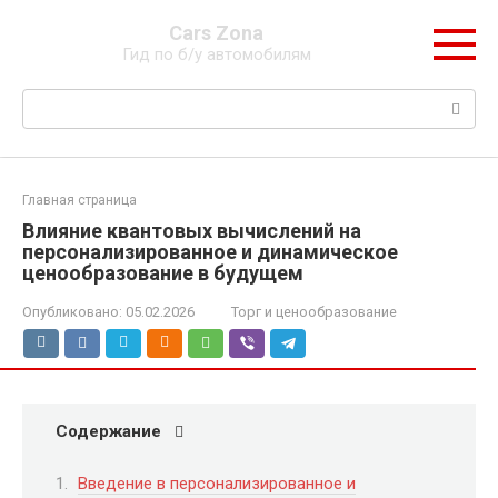
Перейти
Cars Zona
к
Гид по б/у автомобилям
контенту
Поиск:
Главная страница
Влияние квантовых вычислений на
персонализированное и динамическое
ценообразование в будущем
Опубликовано:
05.02.2026
Торг и ценообразование
Содержание
Введение в персонализированное и