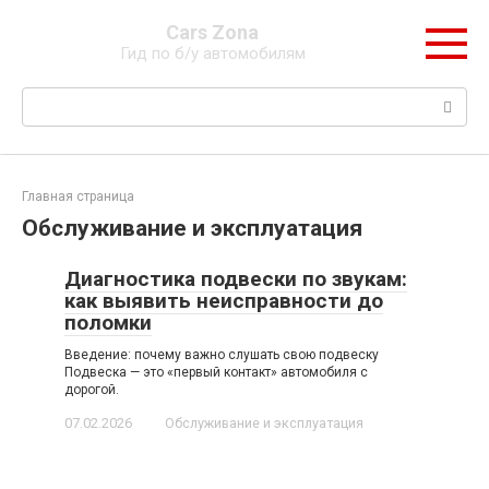
Перейти
Cars Zona
к
Гид по б/у автомобилям
контенту
Поиск:
Главная страница
Обслуживание и эксплуатация
Диагностика подвески по звукам:
как выявить неисправности до
поломки
Введение: почему важно слушать свою подвеску
Подвеска — это «первый контакт» автомобиля с
дорогой.
07.02.2026
Обслуживание и эксплуатация