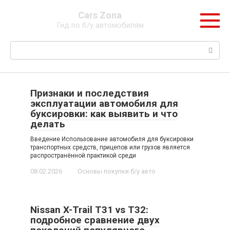
Перейти
Cars Zona
к
Гид по б/у автомобилям
контенту
Поиск:
Признаки и последствия
эксплуатации автомобиля для
буксировки: как выявить и что
делать
Введение Использование автомобиля для буксировки
транспортных средств, прицепов или грузов является
распространённой практикой среди
08.02.2026
Основы покупки б/у авто
Nissan X-Trail T31 vs T32:
подробное сравнение двух