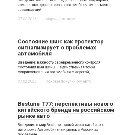
Введение Mazda CX-5 — один из самых популярных
компактных кроссоверов в автомобильном сегменте,
завоевавший
07.02.2026
Марки и модели
Состояние шин: как протектор
сигнализирует о проблемах
автомобиля
Введение: важность своевременного контроля
состояния шин Шины — единственная точка
соприкосновения автомобиля с дорогой,
07.02.2026
Основы покупки б/у авто
Bestune T77: перспективы нового
китайского бренда на российском
рынке авто
Введение в мир Bestune: новый игрок китайского
автопрома Автомобильный рынок в России за
последние