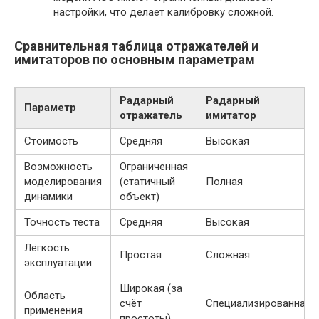
настройки, что делает калибровку сложной.
Сравнительная таблица отражателей и
имитаторов по основным параметрам
Радарный
Радарный
Параметр
отражатель
имитатор
Стоимость
Средняя
Высокая
Возможность
Ограниченная
моделирования
(статичный
Полная
динамики
объект)
Точность теста
Средняя
Высокая
Лёгкость
Простая
Сложная
эксплуатации
Широкая (за
Область
счёт
Специализированная
применения
простоты)