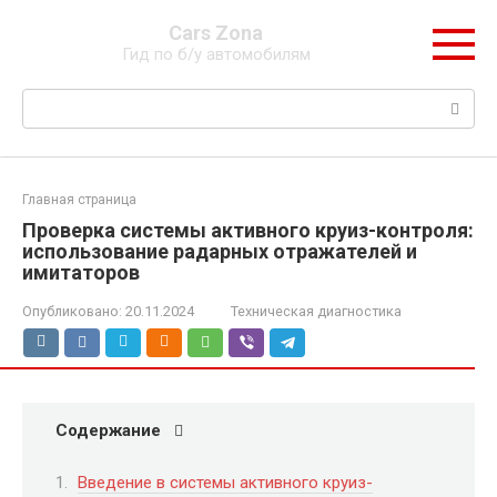
Перейти
Cars Zona
к
Гид по б/у автомобилям
контенту
Поиск:
Главная страница
Проверка системы активного круиз-контроля:
использование радарных отражателей и
имитаторов
Опубликовано:
20.11.2024
Техническая диагностика
Содержание
Введение в системы активного круиз-