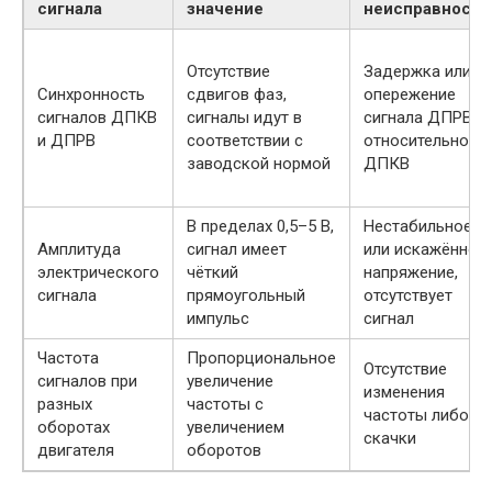
сигнала
значение
неисправности
Отсутствие
Задержка или
Синхронность
сдвигов фаз,
опережение
сигналов ДПКВ
сигналы идут в
сигнала ДПРВ
и ДПРВ
соответствии с
относительно
заводской нормой
ДПКВ
В пределах 0,5–5 В,
Нестабильное
Амплитуда
сигнал имеет
или искажённое
электрического
чёткий
напряжение,
сигнала
прямоугольный
отсутствует
импульс
сигнал
Частота
Пропорциональное
Отсутствие
сигналов при
увеличение
изменения
разных
частоты с
частоты либо
оборотах
увеличением
скачки
двигателя
оборотов