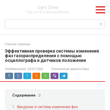
Перейти
Cars Zona
к
Гид по б/у автомобилям
контенту
Поиск:
Главная страница
Эффективная проверка системы изменения
фаз газораспределения с помощью
осциллографа и датчиков положения
Опубликовано:
24.01.2026
Техническая диагностика
Содержание
Введение в систему изменения фаз