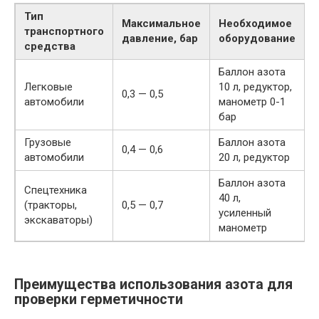
Тип
Максимальное
Необходимое
транспортного
давление, бар
оборудование
средства
Баллон азота
Легковые
10 л, редуктор,
0,3 — 0,5
1
автомобили
манометр 0-1
бар
Грузовые
Баллон азота
0,4 — 0,6
1
автомобили
20 л, редуктор
Баллон азота
Спецтехника
40 л,
(тракторы,
0,5 — 0,7
2
усиленный
экскаваторы)
манометр
Преимущества использования азота для
проверки герметичности