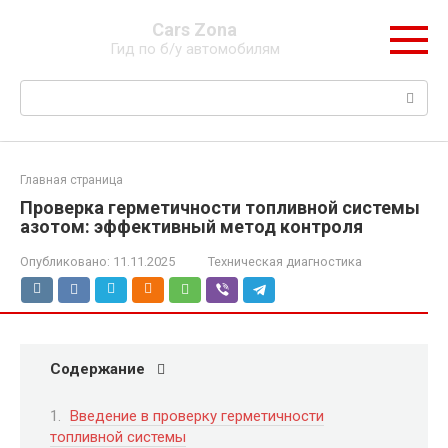
Перейти
Cars Zona
к
Гид по б/у автомобилям
контенту
Поиск:
Главная страница
Проверка герметичности топливной системы
азотом: эффективный метод контроля
Опубликовано:
11.11.2025
Техническая диагностика
Содержание
Введение в проверку герметичности
топливной системы