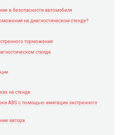
ение в безопасности автомобиля
орможения на диагностическом стенде?
кстренного торможения
иагностическом стенде
ации
ках на стенде
рки ABS с помощью имитации экстренного
ние автора