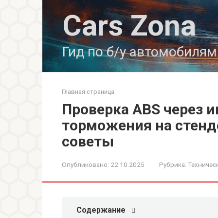
Перейти
Cars Zona
к
контенту
Гид по б/у автомобилям
Главная страница
Проверка ABS через 
торможения на стенд
советы
Опубликовано:
22.10.2025
Рубрика:
Техничес
Содержание