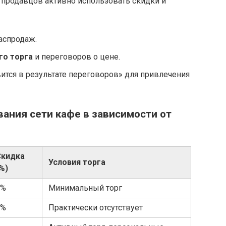
т продавцов активно использовать скидки и
аспродаж.
го торга
и переговоров о цене.
ится в результате переговоров» для привлечения
ания сети кафе в зависимости от
Скидка
Условия торга
%)
5%
Минимальный торг
3%
Практически отсутствует