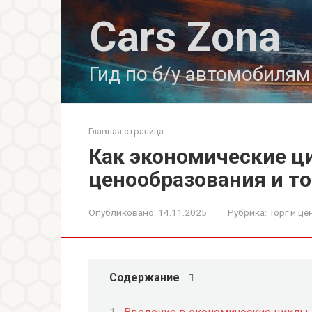
Перейти
Cars Zona
к
контенту
Гид по б/у автомобилям
Главная страница
Как экономические ц
ценообразования и то
Опубликовано:
14.11.2025
Рубрика:
Торг и ц
Содержание