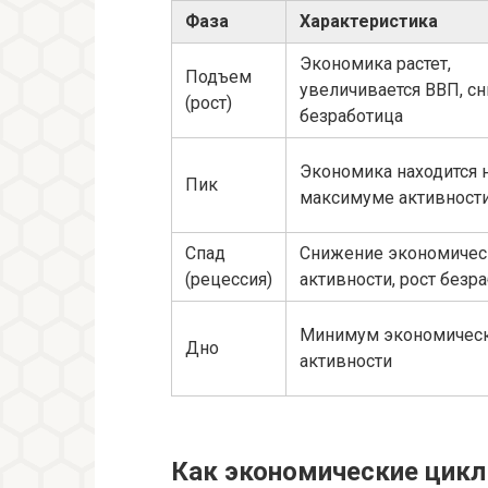
Фаза
Характеристика
Экономика растет,
Подъем
увеличивается ВВП, с
(рост)
безработица
Экономика находится 
Пик
максимуме активност
Спад
Снижение экономичес
(рецессия)
активности, рост безр
Минимум экономичес
Дно
активности
Как экономические цик