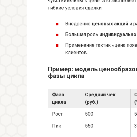
чувствительны к цене. Это заставляе
гибкие условия сделки.
Внедрение
ценовых акций
и р
Большая роль
индивидуально
Применение тактик «цена появ
клиентов.
Пример: модель ценообразов
фазы цикла
Фаза
Средний чек
цикла
(руб.)
(
Рост
500
Пик
550