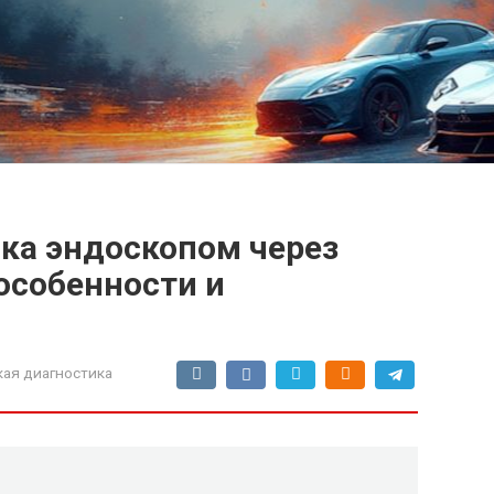
ака эндоскопом через
особенности и
кая диагностика