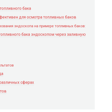
топливного бака
ффективен для осмотра топливных баков
ования эндоскопа на примере топливных баков:
топливного бака эндоскопом через заливную
ультатов
да
различных сферах
тов