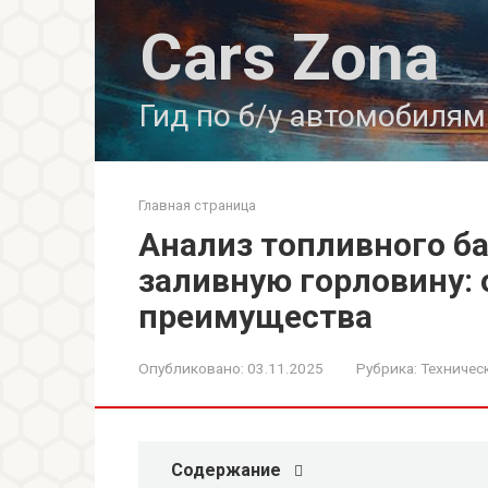
Перейти
Cars Zona
к
контенту
Гид по б/у автомобилям
Главная страница
Анализ топливного б
заливную горловину: 
преимущества
Опубликовано:
03.11.2025
Рубрика:
Техничес
Содержание