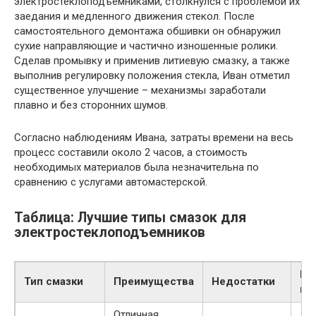
электростеклоподъемниками, столкнулся с проблемой их
заедания и медленного движения стекол. После
самостоятельного демонтажа обшивки он обнаружил
сухие направляющие и частично изношенные ролики.
Сделав промывку и применив литиевую смазку, а также
выполнив регулировку положения стекла, Иван отметил
существенное улучшение – механизмы заработали
плавно и без сторонних шумов.
Согласно наблюдениям Ивана, затраты времени на весь
процесс составили около 2 часов, а стоимость
необходимых материалов была незначительна по
сравнению с услугами автомастерской.
Таблица: Лучшие типы смазок для
электростеклоподъемников
Ре
Тип смазки
Преимущества
Недостатки
пр
Отличная