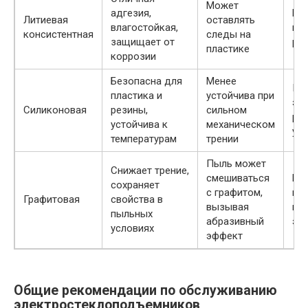
Может
адгезия,
Ме
Литиевая
оставлять
влагостойкая,
на
консистентная
следы на
защищает от
ро
пластике
коррозии
Безопасна для
Менее
Пл
пластика и
устойчива при
эл
Силиконовая
резины,
сильном
ре
устойчива к
механическом
уп
температурам
трении
Пыль может
Снижает трение,
смешиваться
Не
сохраняет
с графитом,
по
Графитовая
свойства в
вызывая
ме
пыльных
абразивный
эл
условиях
эффект
Общие рекомендации по обслуживанию
электростеклоподъемников