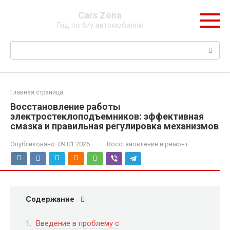
Перейти
Cars Zona
к
Гид по б/у автомобилям
контенту
Поиск:
Главная страница
Восстановление работы
электростеклоподъемников: эффективная
смазка и правильная регулировка механизмов
Опубликовано:
09.01.2026
Восстановление и ремонт
Содержание
Введение в проблему с