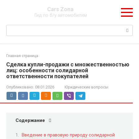
Перейти
Cars Zona
к
Гид по б/у автомобилям
контенту
Поиск:
Главная страница
Сделка купли-продажи с множественностью
лиц: особенности солидарной
ответственности покупателей
Опубликовано:
08.01.2026
Юридические вопросы
Содержание
Введение в правовую природу солидарной