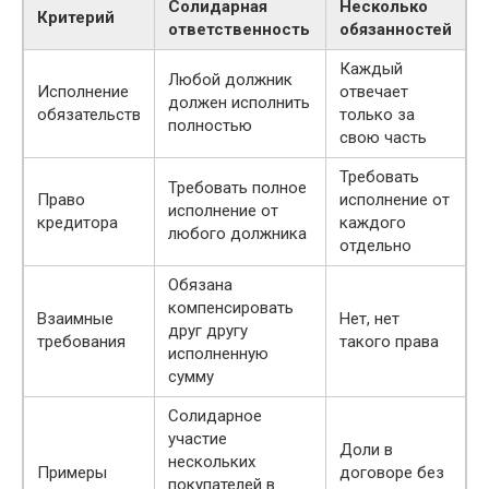
Солидарная
Несколько
Критерий
ответственность
обязанностей
Каждый
Любой должник
Исполнение
отвечает
должен исполнить
обязательств
только за
полностью
свою часть
Требовать
Требовать полное
Право
исполнение от
исполнение от
кредитора
каждого
любого должника
отдельно
Обязана
компенсировать
Взаимные
Нет, нет
друг другу
требования
такого права
исполненную
сумму
Солидарное
участие
Доли в
нескольких
Примеры
договоре без
покупателей в