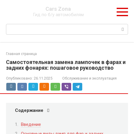
Перейти
Cars Zona
к
Гид по б/у автомобилям
контенту
Поиск:
Главная страница
Самостоятельная замена лампочек в фарах и
задних фонарях: пошаговое руководство
Опубликовано:
26.11.2025
Обслуживание и эксплуатация
Содержание
Введение
Основные виды ламп для фар и задних