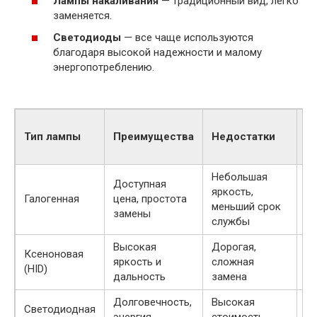
Лампы накаливания
— традиционный вид, легко
заменяется.
Светодиоды
— все чаще используются
благодаря высокой надежности и малому
энергопотреблению.
С
Тип лампы
Преимущества
Недостатки
с
с
Небольшая
Доступная
50
яркость,
Галогенная
цена, простота
10
меньший срок
замены
ч
службы
Высокая
Дорогая,
20
Ксеноновая
яркость и
сложная
30
(HID)
дальность
замена
ч
Долговечность,
Высокая
30
Светодиодная