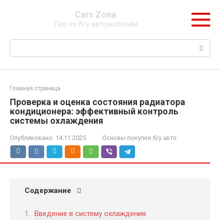
Перейти
Cars Zona
к
Гид по б/у автомобилям
контенту
Поиск:
Главная страница
Проверка и оценка состояния радиатора
кондиционера: эффективный контроль
системы охлаждения
Опубликовано:
14.11.2025
Основы покупки б/у авто
Содержание
Введение в систему охлаждения