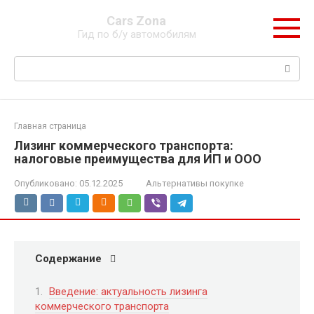
Перейти
Cars Zona
к
Гид по б/у автомобилям
контенту
Поиск:
Главная страница
Лизинг коммерческого транспорта:
налоговые преимущества для ИП и ООО
Опубликовано:
05.12.2025
Альтернативы покупке
Содержание
Введение: актуальность лизинга
коммерческого транспорта