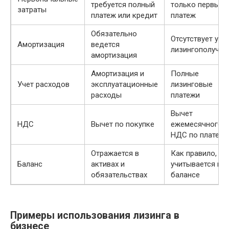
требуется полный
только первый
затраты
платеж или кредит
платеж
Обязательно
Отсутствует у
Амортизация
ведется
лизингополучат
амортизация
Амортизация и
Полные
Учет расходов
эксплуатационные
лизинговые
расходы
платежи
Вычет
НДС
Вычет по покупке
ежемесячного
НДС по платеж
Отражается в
Как правило, не
Баланс
активах и
учитывается на
обязательствах
балансе
Примеры использования лизинга в
бизнесе