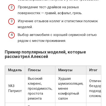
Проведение тест-драйвов на разных
поверхностях — гравий, асфальт, грязь.
Изучение отзывов коллег и статистики поломок
моделей.
Выбор автомобиля с хорошей сервисной сетью
рядом с местом проживания.
Пример популярных моделей, которые
рассмотрел Алексей
Модель
Плюсы
Минусы
Итог
Высокий
Худшая
Отлично 
клиренс,
шумоизоляция,
УАЗ
бездорож
проходимость,
менее
Патриот
подходит
простота
комфортный
сложных 
ремонта
салон