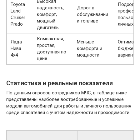
Высокая
Toyota
Подходит
надежность,
Дорог в
Land
професси
комфорт,
обслуживании
Cruiser
пользован
мощный
и топливе
Prado
личных ц
двигатель
Компактная,
Лада
Меньше
Оптималь
простая,
Нива
комфорта и
бюджетн
доступная по
4х4
мощности
варианта
цене
Статистика и реальные показатели
По данным опросов сотрудников МЧС, в таблице ниже
представлены наиболее востребованные и успешные
модели автомобилей для работы и личного пользования
среди спасателей с учетом надежности и проходимости.