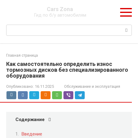
Перейти
Cars Zona
к
Гид по б/у автомобилям
контенту
Поиск:
Главная страница
Как самостоятельно определить износ
тормозных дисков без специализированного
оборудования
Опубликовано:
16.11.2025
Обслуживание и эксплуатация
Содержание
Введение