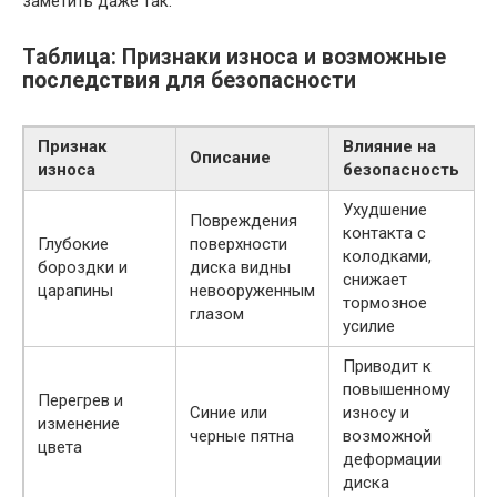
заметить даже так.
Таблица: Признаки износа и возможные
последствия для безопасности
Признак
Влияние на
Описание
износа
безопасность
Ухудшение
Повреждения
контакта с
Глубокие
поверхности
колодками,
бороздки и
диска видны
снижает
царапины
невооруженным
тормозное
глазом
усилие
Приводит к
повышенному
Перегрев и
Синие или
износу и
изменение
черные пятна
возможной
цвета
деформации
диска