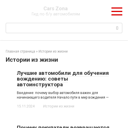
Перейти
Cars Zona
к
Гид по б/у автомобилям
контенту
Поиск:
Главная страница
»
Истории из жизни
Истории из жизни
Лучшие автомобили для обучения
вождению: советы
автоинструктора
Введение: почему выбор автомобиля важен для
начинающего водителя Начало пути в мир вождения —
15.11.2024
Истории из жизни
Почему покупатели возвращаются